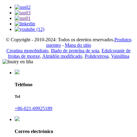
© Copyright - 2010-2024: Todos os dereitos reservados.
Produtos
quentes
-
Mapa do sitio
Creatina monohidrato
,
Illado de proteína de soia
,
Edulcorante de
froitas de monxe
,
Almidón modificado
,
Polidextrosa
,
Vainillina
Teléfono
Tel
+86-021-69925189
Correo electrónico