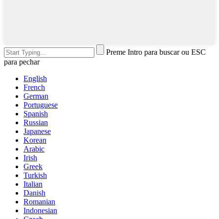
Preme Intro para buscar ou ESC
para pechar
English
French
German
Portuguese
Spanish
Russian
Japanese
Korean
Arabic
Irish
Greek
Turkish
Italian
Danish
Romanian
Indonesian