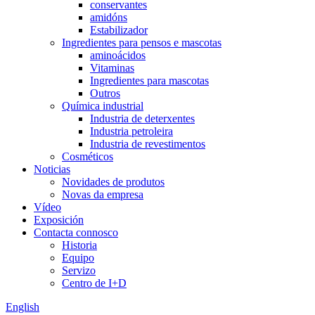
conservantes
amidóns
Estabilizador
Ingredientes para pensos e mascotas
aminoácidos
Vitaminas
Ingredientes para mascotas
Outros
Química industrial
Industria de deterxentes
Industria petroleira
Industria de revestimentos
Cosméticos
Noticias
Novidades de produtos
Novas da empresa
Vídeo
Exposición
Contacta connosco
Historia
Equipo
Servizo
Centro de I+D
English