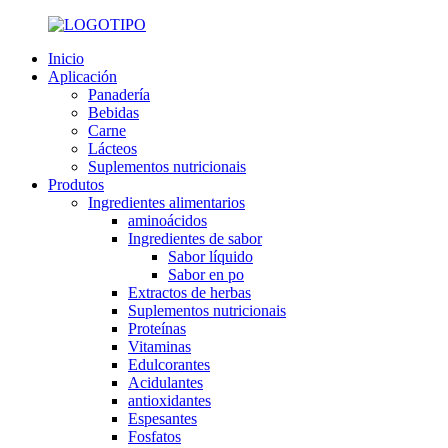
Inicio
Aplicación
Panadería
Bebidas
Carne
Lácteos
Suplementos nutricionais
Produtos
Ingredientes alimentarios
aminoácidos
Ingredientes de sabor
Sabor líquido
Sabor en po
Extractos de herbas
Suplementos nutricionais
Proteínas
Vitaminas
Edulcorantes
Acidulantes
antioxidantes
Espesantes
Fosfatos