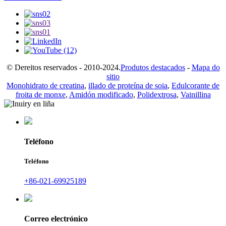
© Dereitos reservados - 2010-2024.
Produtos destacados
-
Mapa do
sitio
Monohidrato de creatina
,
illado de proteína de soia
,
Edulcorante de
froita de monxe
,
Amidón modificado
,
Polidextrosa
,
Vainillina
Teléfono
Teléfono
+86-021-69925189
Correo electrónico