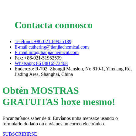
Contacta connosco
Teléfono: +86-021-69925189
E-mail:cathering@tianjiachemical.com
E-mail:info@tianjiachemical.com
Fax: +86-021-51952599
Whatsapp: 8613816573468
Enderezo: R-702, Zhongji Mansion, No.819-1, Yinxiang Rd,
Jiading Area, Shanghai, China
Obtén MOSTRAS
GRATUITAS hoxe mesmo!
Encantaríanos saber de ti! Envíanos unha mensaxe usando o
formulario do lado ou envíanos un correo electrónico.
SUBSCRIBIRSE