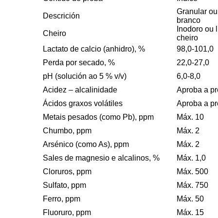
Granular ou 
Descrición
branco
Inodoro ou 
Cheiro
cheiro
Lactato de calcio (anhidro), %
98,0-101,0
Perda por secado, %
22,0-27,0
pH (solución ao 5 % v/v)
6,0-8,0
Acidez – alcalinidade
Aproba a p
Ácidos graxos volátiles
Aproba a p
Metais pesados (como Pb), ppm
Máx. 10
Chumbo, ppm
Máx. 2
Arsénico (como As), ppm
Máx. 2
Sales de magnesio e alcalinos, %
Máx. 1,0
Cloruros, ppm
Máx. 500
Sulfato, ppm
Máx. 750
Ferro, ppm
Máx. 50
Fluoruro, ppm
Máx. 15