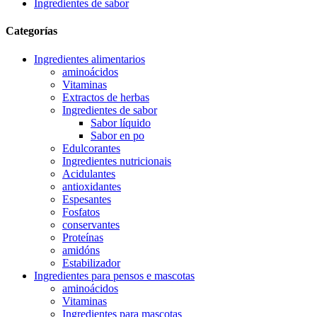
Ingredientes de sabor
Categorías
Ingredientes alimentarios
aminoácidos
Vitaminas
Extractos de herbas
Ingredientes de sabor
Sabor líquido
Sabor en po
Edulcorantes
Ingredientes nutricionais
Acidulantes
antioxidantes
Espesantes
Fosfatos
conservantes
Proteínas
amidóns
Estabilizador
Ingredientes para pensos e mascotas
aminoácidos
Vitaminas
Ingredientes para mascotas