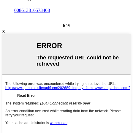
008613816573468
IOS
x