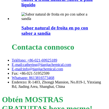
líquido
Sabor natural de froita en po con
sabor a sandía
Contacta connosco
Teléfono: +86-021-69925189
E-mail:cathering@tianjiachemical.com
E-mail:info@tianjiachemical.com
Fax: +86-021-51952599
Whatsapp: 8613816573468
Enderezo: R-1403, Zhongji Mansion, No.819-1, Yinxiang
Rd, Jiading Area, Shanghai, China
Obtén MOSTRAS
GRATUITAS hoxe mesmo!