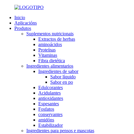
Inicio
Aplicacións
Produtos
Suplementos nutricionais
Extractos de herbas
aminoácidos
Proteínas
Vitaminas
Fibra dietética
Ingredientes alimentarios
Ingredientes de sabor
Sabor líquido
Sabor en po
Edulcorantes
Acidulantes
antioxidantes
Espesantes
Fosfatos
conservantes
amidóns
Estabilizador
Ingredientes para pensos e mascotas