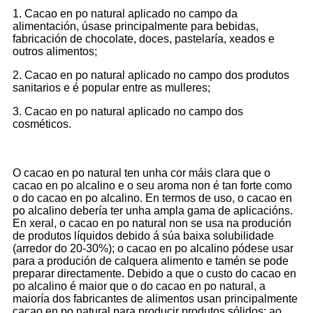
1. Cacao en po natural aplicado no campo da
alimentación, úsase principalmente para bebidas,
fabricación de chocolate, doces, pastelaría, xeados e
outros alimentos;
2. Cacao en po natural aplicado no campo dos produtos
sanitarios e é popular entre as mulleres;
3. Cacao en po natural aplicado no campo dos
cosméticos.
O cacao en po natural ten unha cor máis clara que o
cacao en po alcalino e o seu aroma non é tan forte como
o do cacao en po alcalino. En termos de uso, o cacao en
po alcalino debería ter unha ampla gama de aplicacións.
En xeral, o cacao en po natural non se usa na produción
de produtos líquidos debido á súa baixa solubilidade
(arredor do 20-30%); o cacao en po alcalino pódese usar
para a produción de calquera alimento e tamén se pode
preparar directamente. Debido a que o custo do cacao en
po alcalino é maior que o do cacao en po natural, a
maioría dos fabricantes de alimentos usan principalmente
cacao en po natural para producir produtos sólidos; ao