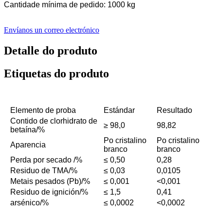
Cantidade mínima de pedido: 1000 kg
Envíanos un correo electrónico
Detalle do produto
Etiquetas do produto
Elemento de proba
Estándar
Resultado
Contido de clorhidrato de
≥ 98,0
98,82
betaína/%
Po cristalino
Po cristalino
Aparencia
branco
branco
Perda por secado /%
≤ 0,50
0,28
Residuo de TMA/%
≤ 0,03
0,0105
Metais pesados ​​(Pb)/%
≤ 0,001
<0,001
Residuo de ignición/%
≤ 1,5
0,41
arsénico/%
≤ 0,0002
<0,0002