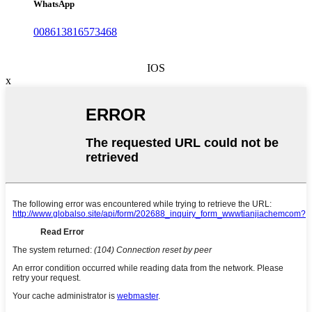
WhatsApp
008613816573468
IOS
x