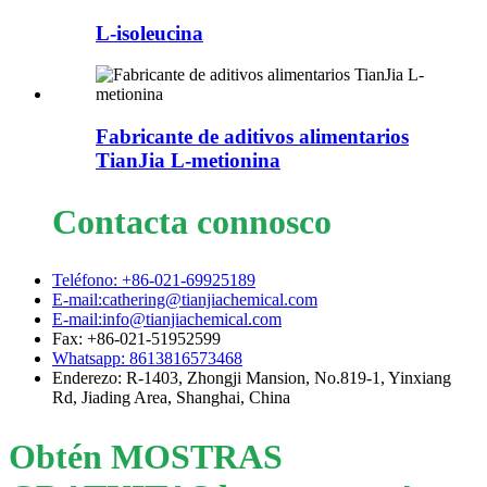
L-isoleucina
Fabricante de aditivos alimentarios
TianJia L-metionina
Contacta connosco
Teléfono: +86-021-69925189
E-mail:cathering@tianjiachemical.com
E-mail:info@tianjiachemical.com
Fax: +86-021-51952599
Whatsapp: 8613816573468
Enderezo: R-1403, Zhongji Mansion, No.819-1, Yinxiang
Rd, Jiading Area, Shanghai, China
Obtén MOSTRAS