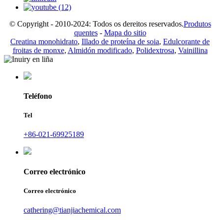
© Copyright - 2010-2024: Todos os dereitos reservados.
Produtos
quentes
-
Mapa do sitio
Creatina monohidrato
,
Illado de proteína de soia
,
Edulcorante de
froitas de monxe
,
Almidón modificado
,
Polidextrosa
,
Vainillina
Teléfono
Tel
+86-021-69925189
Correo electrónico
Correo electrónico
cathering@tianjiachemical.com