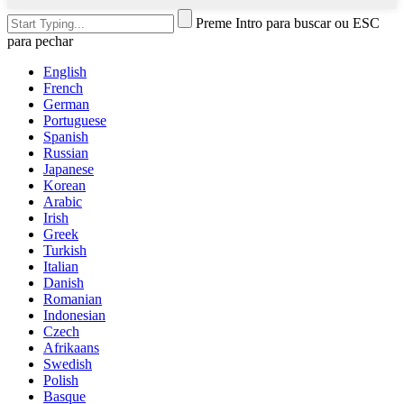
Preme Intro para buscar ou ESC
para pechar
English
French
German
Portuguese
Spanish
Russian
Japanese
Korean
Arabic
Irish
Greek
Turkish
Italian
Danish
Romanian
Indonesian
Czech
Afrikaans
Swedish
Polish
Basque