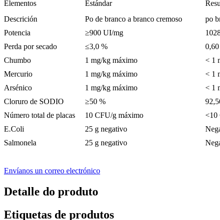
Elementos
Estándar
Resu
Descrición
Po de branco a branco cremoso
po b
Potencia
≥900 UI/mg
102
Perda por secado
≤3,0 %
0,60
Chumbo
1 mg/kg máximo
< 1 
Mercurio
1 mg/kg máximo
< 1 
Arsénico
1 mg/kg máximo
< 1 
Cloruro de SODIO
≥50 %
92,
Número total de placas
10 CFU/g máximo
<10
E.Coli
25 g negativo
Nega
Salmonela
25 g negativo
Nega
Envíanos un correo electrónico
Detalle do produto
Etiquetas de produtos