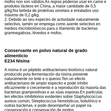
mofos non son válidos.As regras pódense usar en carne e
produtos lácteos en China, a maior cantidade de 0,5
g/kg;Na bebida de proteínas vexetais e enlatados uso
máximo de 0,2 g/kg.
2. Debido ao seu espectro de actividade naturalmente
selectivo, tamén se emprega como axente selectivo en
medios microbiolóxicos para o illamento de bacterias
gramnegativas, lévedos e mofos.
Conservante en polvo natural de grado
alimenticio
E234 Nisina
A nisina é un péptido antibacteriano biolóxico natural
producido pola fermentación da nisina presente
naturalmente no leite e o queixo.Ten un efecto
antibacteriano de amplo espectro e pode inhibir
eficazmente o crecemento e a reprodución da maioría das
bacterias grampositivas e as súas esporas.En particular,
ten efectos inhibitorios evidentes sobre Staphylococcus
aureus común, Streptococcus hemolyticus, botulínico e
outras bacterias, e pode desempeñar un papel na
conservación e conservación de moitos