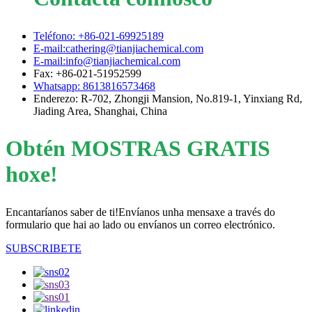
Teléfono: +86-021-69925189
E-mail:cathering@tianjiachemical.com
E-mail:info@tianjiachemical.com
Fax: +86-021-51952599
Whatsapp: 8613816573468
Enderezo: R-702, Zhongji Mansion, No.819-1, Yinxiang Rd,
Jiading Area, Shanghai, China
Obtén MOSTRAS GRATIS
hoxe!
Encantaríanos saber de ti!Envíanos unha mensaxe a través do
formulario que hai ao lado ou envíanos un correo electrónico.
SUBSCRIBETE